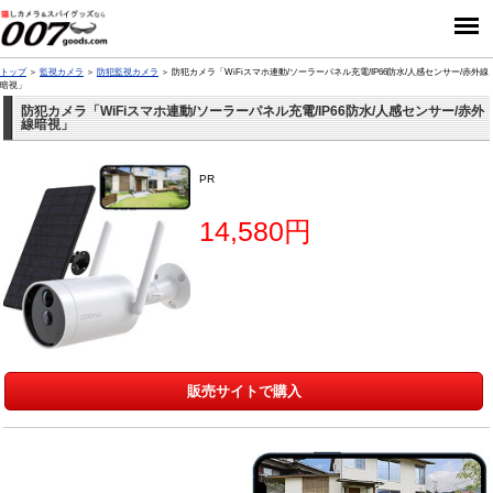
トップ
監視カメラ
防犯監視カメラ
防犯カメラ「WiFiスマホ連動/ソーラーパネル充電/IP66防水/人感センサー/赤外線
暗視」
防犯カメラ「WiFiスマホ連動/ソーラーパネル充電/IP66防水/人感センサー/赤外
線暗視」
PR
14,580円
販売サイトで購入