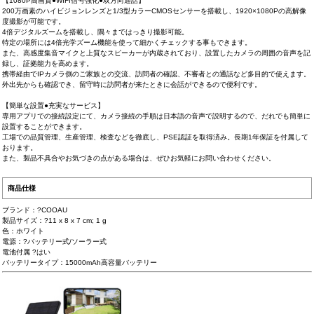
【1080P高画質●WIFI信号強化●双方向通話】
200万画素のハイビジョンレンズと1/3型カラーCMOSセンサーを搭載し、1920×1080Pの高解像
度撮影が可能です。
4倍デジタルズームを搭載し、隅々まではっきり撮影可能。
特定の場所には4倍光学ズーム機能を使って細かくチェックする事もできます。
また、高感度集音マイクと上質なスピーカーが内蔵されており、設置したカメラの周囲の音声を記
録し、証拠能力を高めます。
携帯経由でIPカメラ側のご家族との交流、訪問者の確認、不審者との通話など多目的で使えます。
外出先からも確認でき、留守時に訪問者が来たときに会話ができるので便利です。
【簡単な設置●充実なサービス】
専用アプリでの接続設定にて、カメラ接続の手順は日本語の音声で説明するので、だれでも簡単に
設置することができます。
工場での品質管理、生産管理、検査などを徹底し、PSE認証を取得済み。長期1年保証を付属して
おります。
また、製品不具合やお気づきの点がある場合は、ぜひお気軽にお問い合わせください。
商品仕様
ブランド：?COOAU
製品サイズ：?11 x 8 x 7 cm; 1 g
色：ホワイト
電源：?バッテリー式/ソーラー式
電池付属 ?はい
バッテリータイプ：15000mAh高容量バッテリー