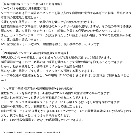
【長時間稼働●ソーラーパネル/USB充電可能】
ソーラパネル充電＆USB充電可能！
ソーラーパネルは日中太陽光エネルギーを取り入れて自動的に電力エネルギーに転換。防犯カメラ
本体内の充電池に充電します。
充電しながら使用することで充電切れを気にせずお使いいただけます。
動体検知録画やアプリ操作、映像視聴のみバッテリー容量を消耗しますが、その他の時間は待機状
態になり、電力を節約できるだけでなく、頻繁に充電する必要がない仕様となっています。
また、カメラのバッテリーパワーが設定されたしきい値よりも低い場合、スマホで低電量掲示があ
り、電力残量も確認できます。
IP66防水防塵デザインなので、耐候性も強く、使い勝手の良いカメラです。
。
【PIR熱感応センサー●24時間遠隔監視●完全無線】
PIR人感センサーを搭載し、近くを通った人の写真と映像が漏れなく記録できます。
感度調節ができるので、必要の無い録画を避けることで電池の消耗を抑えることもできます。
しかも、動きを検知して、携帯端末にメッセージ通知も可能！
気になる時、携帯アプリを通してリアルタイム視聴する事もできます。
ケーブル配線＆電源確保もなし。WiFi環境（2.4Gのみ）さえあれば、設置場所に制限もありませ
ん！
【4つ画面で同時視聴可能●暗視機能抜群●140°超広角】
複数台のカメラを接続すれば、4台同時にマルチ画面で映像管理する事ができます。
分割された画面の一つを選択し全画面表示させることもできます。
ドットマトリックス式赤外線ライトにより、いくら暗くてもはっきり映像を撮影できます。
就寝中や夜間外出時に、夜間防犯カメラとして役に立ちます。
自動で昼/夜モードの切り替えができるIR-CUTセンサーと、4つの最新版赤外線LEDが組み込まれて
おり、夜でも昼と同じようにはっきり録画できます。
また、140°超広角撮影で、かなりの広範囲をカバーできます。