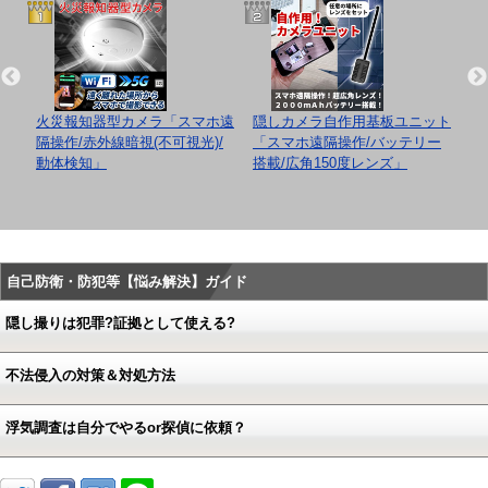
/レ
火災報知器型カメラ「スマホ遠
隠しカメラ自作用基板ユニット
隠
B対
隔操作/赤外線暗視(不可視光)/
「スマホ遠隔操作/バッテリー
「
動体検知」
搭載/広角150度レンズ」
リ
画
自己防衛・防犯等【悩み解決】ガイド
隠し撮りは犯罪?証拠として使える?
不法侵入の対策＆対処方法
浮気調査は自分でやるor探偵に依頼？