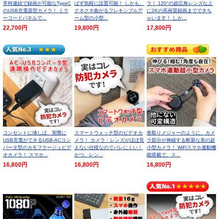
常時連続で録画が可能なTypeC
ばず気軽に設置可能！ しかも、
ラ！ 120°の超広角レンズな上
のUSB充電器型カメラ！ ミラ
クネクネ曲がるフレキシブルア
に2Kの高画質録画までできち
ーコードパネルで...
ーム型の小型...
ゃいます！ しか...
22,700円
19,800円
17,800円
コンセントに挿しば、実際に
スマートウォッチ型のビデオカ
巻取りメジャーのように、カメ
USB充電ができるUSB-ACコン
メラ！ カメラ・レンズがほぼ見
ラ部分が伸縮する斬新な形の超
バータ型のカモフラージュビデ
えない仕様なのでバレにくい！
小型カメラ！ WiFiスマホ連動機
オカメラ！ スマホ...
かつ、レン...
能搭載で、ス...
16,800円
16,800円
16,800円