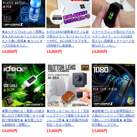
★ありそうでなかった！実際に
わずか16gの超軽量ボディな超
スマートウォッチ型のビデオカ
水を入れられるペットボトル型
小型カメラ！ モバイルバッテリ
メラ！ カメラ・レンズがほぼ
カメラ遂に登場★ ★スパイダ
ーやPC、AC-USBアダプタ等、
見えない高精度ミラーコード仕
ーズX完全オリジ...
USB端子に直接接...
様なので、バレ...
14,800円
14,800円
14,800円
★繋げば録れる！電源への抜き
★ボタンホールにセット！完全
★超軽量でしかも超薄型設計！
差しだけで操作可能！オート録
ハンズフリーで撮影できるボタ
人気のペンクリップ型に回転式
画で簡単操作★ ★充電しなが
ンレンズ型★ ★大容量256GB
可動レンズを初搭載★ ★回転
ら録画OK！実際に...
対応！ボタン型初...
式可動レンズで今...
14,055円
13,800円
13,800円