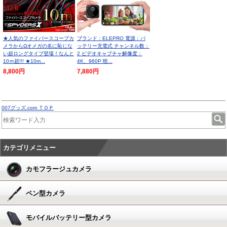
★人気のファイバースコープカ
ブランド：ELEPRO 電源：バ
メラからΩオメガの名に恥じな
ッテリー充電式 チャンネル数：
い超ロングタイプ登場！なんと
2 ビデオキャプチャ解像度：
10ｍ超!!! ★10m...
4K、960P 暗...
8,800円
7,880円
007グッズ.com ＴＯＰ
カテゴリメニュー
カモフラージュカメラ
ペン型カメラ
モバイルバッテリー型カメラ