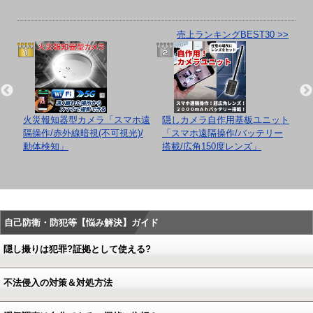
売上ランキングBEST30 >>
/レ
火災報知器型カメラ「スマホ遠
隠しカメラ自作用基板ユニット
隠
B対
隔操作/赤外線暗視(不可視光)/
「スマホ遠隔操作/バッテリー
「
動体検知」
搭載/広角150度レンズ」
リ
画
自己防衛・防犯等【悩み解決】ガイド
隠し撮りは犯罪?証拠として使える?
不法侵入の対策＆対処方法