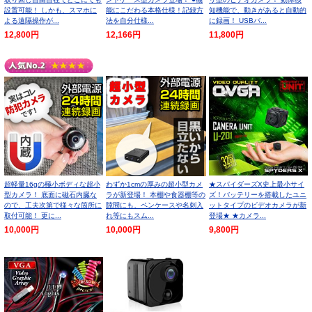
設置可能！ しかも、スマホに
能にこだわる本格仕様！記録方
知機能で、動きがあると自動的
よる遠隔操作が...
法を自分仕様...
に録画！ USBバ...
12,800円
12,166円
11,800円
超軽量16gの極小ボディな超小
わずか1cmの厚みの超小型カメ
★スパイダーズX史上最小サイ
型カメラ！ 底面に磁石内臓な
ラが新登場！ 本棚や食器棚等の
ズ！バッテリーを搭載したユニ
ので、工夫次第で様々な箇所に
隙間にも、ペンケースや名刺入
ットタイプのビデオカメラが新
取付可能！ 更に...
れ等にもスム...
登場★ ★カメラ...
10,000円
10,000円
9,800円