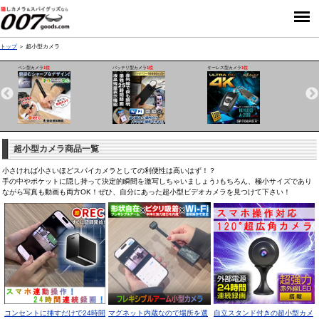
トップ
超小型カメラ
ペン型カメラ
バッテリ型カメラ
キーレス型カメラ
腕時計型
1位
1位
1位
超小型カメラ商品一覧
小さければ小さいほどスパイカメラとしての利便性は高いはず！？
手の中やポケットに隠し持って決定的瞬間を激写しちゃいましょう♪もちろん、極小サイズであり
ながら写真も動画も両方OK！ぜひ、自分にあった超小型ビデオカメラを見つけて下さい！
コンセントに挿すだけで24時間
マグネット内蔵なので場所を選
自立スタンド付きの超小型カメ