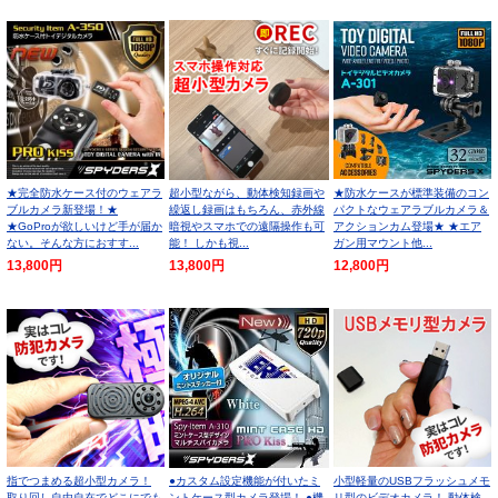
★完全防水ケース付のウェアラ
超小型ながら、動体検知録画や
★防水ケースが標準装備のコン
ブルカメラ新登場！★
繰返し録画はもちろん、赤外線
パクトなウェアラブルカメラ＆
★GoProが欲しいけど手が届か
暗視やスマホでの遠隔操作も可
アクションカム登場★ ★エア
ない。そんな方におすす...
能！ しかも視...
ガン用マウント他...
13,800円
13,800円
12,800円
指でつまめる超小型カメラ！
●カスタム設定機能が付いたミ
小型軽量のUSBフラッシュメモ
取り回し自由自在でどこにでも
ントケース型カメラ登場！ ●機
リ型のビデオカメラ！ 動体検