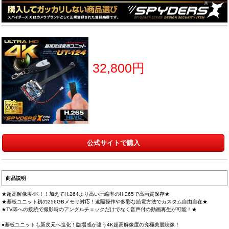
32,800円
公式サイトで購入
商品説明
★超高解像度4K！！加えてH.264より高い圧縮率のH.265で高画質保存★
★基板ユニット初の256GBメモリ対応！遠隔操作や多彩な給電方法でカスタム自由自在★
★TV等への接続で撮影時のアングルチェックだけでなく音声付の動画再生が可能！★
●基板ユニットも新次元へ進化！臨場感が違う4K超高解像度の究極美麗映像！