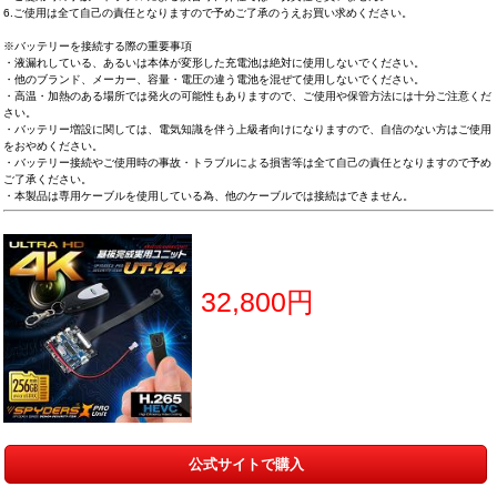
6.ご使用は全て自己の責任となりますので予めご了承のうえお買い求めください。
※バッテリーを接続する際の重要事項
・液漏れしている、あるいは本体が変形した充電池は絶対に使用しないでください。
・他のブランド、メーカー、容量・電圧の違う電池を混ぜて使用しないでください。
・高温・加熱のある場所では発火の可能性もありますので、ご使用や保管方法には十分ご注意くだ
さい。
・バッテリー増設に関しては、電気知識を伴う上級者向けになりますので、自信のない方はご使用
をおやめください。
・バッテリー接続やご使用時の事故・トラブルによる損害等は全て自己の責任となりますので予め
ご了承ください。
・本製品は専用ケーブルを使用している為、他のケーブルでは接続はできません。
32,800円
公式サイトで購入