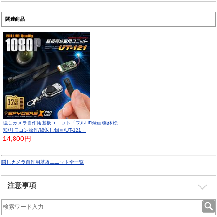
関連商品
隠しカメラ自作用基板ユニット「フルHD録画/動体検
知/リモコン操作/繰返し録画/UT-121」
14,800円
隠しカメラ自作用基板ユニット全一覧
注意事項