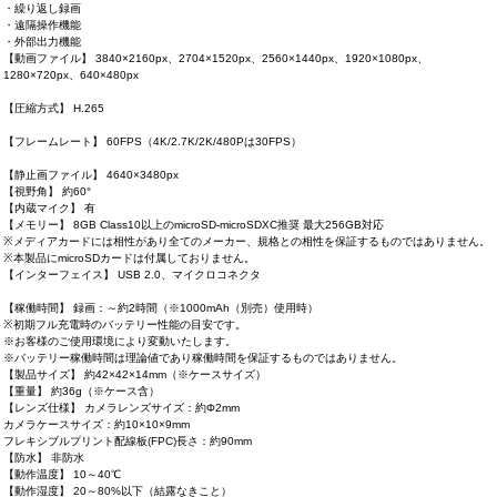
・繰り返し録画
・遠隔操作機能
・外部出力機能
【動画ファイル】 3840×2160px、2704×1520px、2560×1440px、1920×1080px、
1280×720px、640×480px
【圧縮方式】 H.265
【フレームレート】 60FPS（4K/2.7K/2K/480Pは30FPS）
【静止画ファイル】 4640×3480px
【視野角】 約60°
【内蔵マイク】 有
【メモリー】 8GB Class10以上のmicroSD-microSDXC推奨 最大256GB対応
※メディアカードには相性があり全てのメーカー、規格との相性を保証するものではありません。
※本製品にmicroSDカードは付属しておりません。
【インターフェイス】 USB 2.0、マイクロコネクタ
【稼働時間】 録画：～約2時間（※1000mAh（別売）使用時）
※初期フル充電時のバッテリー性能の目安です。
※お客様のご使用環境により変動いたします。
※バッテリー稼働時間は理論値であり稼働時間を保証するものではありません。
【製品サイズ】 約42×42×14mm（※ケースサイズ）
【重量】 約36g（※ケース含）
【レンズ仕様】 カメラレンズサイズ：約Φ2mm
カメラケースサイズ：約10×10×9mm
フレキシブルプリント配線板(FPC)長さ：約90mm
【防水】 非防水
【動作温度】 10～40℃
【動作湿度】 20～80%以下（結露なきこと）