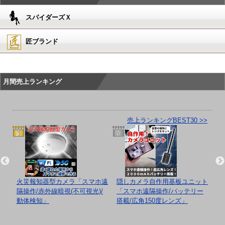
スパイダーズＸ
匠ブランド
月間売上ランキング
売上ランキングBEST30 >>
/レ
火災報知器型カメラ「スマホ遠
隠しカメラ自作用基板ユニット
隠
B対
隔操作/赤外線暗視(不可視光)/
「スマホ遠隔操作/バッテリー
「
動体検知」
搭載/広角150度レンズ」
リ
画