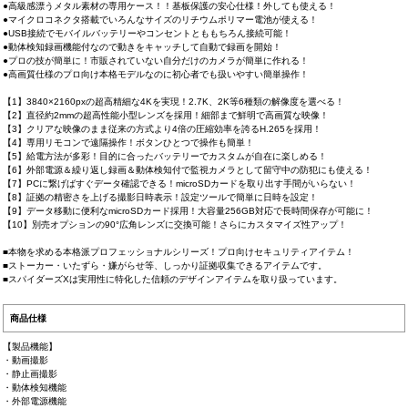
●高級感漂うメタル素材の専用ケース！！基板保護の安心仕様！外しても使える！
●マイクロコネクタ搭載でいろんなサイズのリチウムポリマー電池が使える！
●USB接続でモバイルバッテリーやコンセントとももちろん接続可能！
●動体検知録画機能付なので動きをキャッチして自動で録画を開始！
●プロの技が簡単に！市販されていない自分だけのカメラが簡単に作れる！
●高画質仕様のプロ向け本格モデルなのに初心者でも扱いやすい簡単操作！
【1】3840×2160pxの超高精細な4Kを実現！2.7K、2K等6種類の解像度を選べる！
【2】直径約2mmの超高性能小型レンズを採用！細部まで鮮明で高画質な映像！
【3】クリアな映像のまま従来の方式より4倍の圧縮効率を誇るH.265を採用！
【4】専用リモコンで遠隔操作！ボタンひとつで操作も簡単！
【5】給電方法が多彩！目的に合ったバッテリーでカスタムが自在に楽しめる！
【6】外部電源＆繰り返し録画＆動体検知付で監視カメラとして留守中の防犯にも使える！
【7】PCに繋げばすぐデータ確認できる！microSDカードを取り出す手間がいらない！
【8】証拠の精密さを上げる撮影日時表示！設定ツールで簡単に日時を設定！
【9】データ移動に便利なmicroSDカード採用！大容量256GB対応で長時間保存が可能に！
【10】別売オプションの90°広角レンズに交換可能！さらにカスタマイズ性アップ！
■本物を求める本格派プロフェッショナルシリーズ！プロ向けセキュリティアイテム！
■ストーカー・いたずら・嫌がらせ等、しっかり証拠収集できるアイテムです。
■スパイダーズXは実用性に特化した信頼のデザインアイテムを取り扱っています。
商品仕様
【製品機能】
・動画撮影
・静止画撮影
・動体検知機能
・外部電源機能