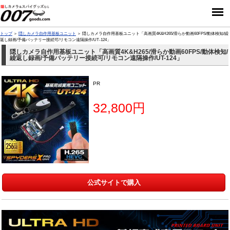
トップ
隠しカメラ自作用基板ユニット
隠しカメラ自作用基板ユニット「高画質4K&H265/滑らか動画60FPS/動体検知/繰
返し録画/予備バッテリー接続可/リモコン遠隔操作/UT-124」
隠しカメラ自作用基板ユニット「高画質4K&H265/滑らか動画60FPS/動体検知/
繰返し録画/予備バッテリー接続可/リモコン遠隔操作/UT-124」
PR
32,800円
公式サイトで購入