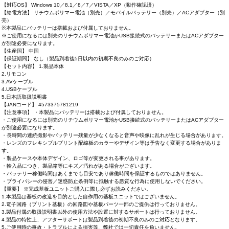
【対応OS】 Windows 10／8.1／8／7／VISTA／XP（動作確認済）
【給電方法】 リチウムポリマー電池（別売）／モバイルバッテリー（別売）／ACアダプター（別
売）
※本製品にバッテリーは搭載および付属しておりません。
※ご使用になるには別売のリチウムポリマー電池かUSB接続式のバッテリーまたはACアダプター
が別途必要になります。
【生産国】 中国
【保証期間】 なし（製品到着後5日以内の初期不良のみのご対応）
【セット内容】 1.製品本体
2.リモコン
3.AVケーブル
4.USBケーブル
5.日本語取扱説明書
【JANコード】 4573375781219
【注意事項】 ・本製品にバッテリーは搭載および付属しておりません。
・ご使用になるには別売のリチウムポリマー電池かUSB接続式のバッテリーまたはACアダプター
が別途必要になります。
・長時間の連続撮影やバッテリー残量が少なくなると音声や映像に乱れが生じる場合があります。
・レンズのフレキシブルプリント配線板のカラーやデザイン等は予告なく変更する場合がありま
す。
・製品ケースや本体デザイン、ロゴ等が変更される事があります。
・輸入品につき、製品箱等にキズ／汚れがある場合がございます。
・バッテリー稼働時間はあくまでも目安であり稼働時間を保証するものではありません。
・プライバシーの侵害／迷惑防止条例等に抵触する悪質な行為に使用しないでください。
【重要】 ※完成基板ユニットご購入に際し必ずお読みください。
1.本製品は基板の改造を目的とした自作用の基板ユニットではございません。
2.電子回路（プリント基板）の回路図や基板パーツ一部のご提供は行っておりません。
3.製品付属の取扱説明書以外の使用方法や設置に対するサポートは行っておりません。
4.製品の特性上、アフターサポートは製品到着後の初期不良のみのご対応となります。
5.ご使用時の事故・トラブルによる損害等、弊社では一切責任を負いません。