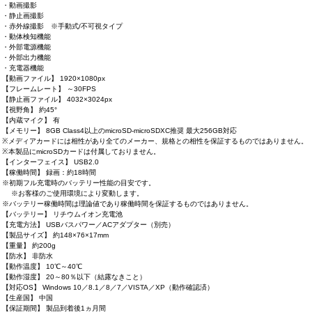
・動画撮影
・静止画撮影
・赤外線撮影 ※手動式/不可視タイプ
・動体検知機能
・外部電源機能
・外部出力機能
・充電器機能
【動画ファイル】 1920×1080px
【フレームレート】 ～30FPS
【静止画ファイル】 4032×3024px
【視野角】 約45°
【内蔵マイク】 有
【メモリー】 8GB Class4以上のmicroSD-microSDXC推奨 最大256GB対応
※メディアカードには相性があり全てのメーカー、規格との相性を保証するものではありません。
※本製品にmicroSDカードは付属しておりません。
【インターフェイス】 USB2.0
【稼働時間】 録画：約18時間
※初期フル充電時のバッテリー性能の目安です。
※お客様のご使用環境により変動します。
※バッテリー稼働時間は理論値であり稼働時間を保証するものではありません。
【バッテリー】 リチウムイオン充電池
【充電方法】 USBバスパワー／ACアダプター（別売）
【製品サイズ】 約148×76×17mm
【重量】 約200g
【防水】 非防水
【動作温度】 10℃～40℃
【動作湿度】 20～80％以下（結露なきこと）
【対応OS】 Windows 10／8.1／8／7／VISTA／XP（動作確認済）
【生産国】 中国
【保証期間】 製品到着後1ヵ月間