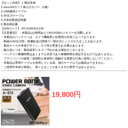
【セット内容】 1.製品本体
2.microSDカード挿入口カバー（2個）
3.USB接続ケーブル
4.AV出力ケーブル
5.日本語取扱説明書
6.製品保証書
【JANコード】 4573180341158
【注意事項】 ・本製品は1時間あたり約10GBのメモリーを消費します。
・本製品のバッテリーは、カメラ機能用と給電用の共有となっております。
・動画のAV出力時、映像転送の関係で一部出力にノイズが入ることがあります。
・製品ケースや本体デザイン、ロゴ等が変更される事があります。
・輸入品につき、製品箱等にキズ／汚れがある場合がございます。
・バッテリー稼働時間はあくまでも目安であり稼働時間を保証するものではありません。
・プライバシーの侵害／迷惑防止条例等に抵触する悪質な行為に使用しないでください。
・本製品は専用ケーブルを使用している為、他のケーブルでは接続はできません。
・ご使用中本体が発熱し、熱くなることがありますが異常ではありません。
19,800円