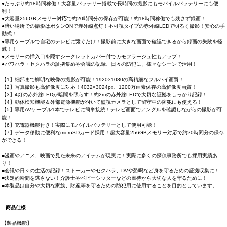
●たっぷり約18時間稼働！大容量バッテリー搭載で長時間の撮影にもモバイルバッテリーにも便
利！
●大容量256GBメモリー対応で約20時間分の保存が可能！約18時間稼働でも残さず録画！
●暗い場所での撮影はボタンONで赤外線点灯！不可視タイプの赤外線LEDで明るく撮影！安心の手
動式！
●専用ケーブルで自宅のテレビに繋ぐだけ！撮影前に大きな画面で確認できるから録画の失敗を軽
減！！
●メモリーの挿入口を隠すシークレットカバー付でカモフラージュ性もアップ！
●パワハラ・セクハラの証拠集めや会議の記録、日々の防犯に、様々なシーンで活用！
【1】細部まで鮮明な映像の撮影が可能！1920×1080の高精細なフルハイ画質！
【2】写真撮影も高解像度に対応！4032×3024px、1200万画素保存の高解像度画質！
【3】4灯の赤外線LEDが暗闇を照らす！約2mの赤外線LEDで大切な証拠をしっかり記録！
【4】動体検知機能＆外部電源機能が付いて監視カメラとして留守中の防犯にも使える！
【5】専用AVケーブル1本でテレビに簡単接続！テレビ画面でアングルを確認しながらの撮影が可
能！
【6】充電器機能付き！実際にモバイルバッテリーとして使用可能！
【7】データ移動に便利なmicroSDカード採用！超大容量256GBメモリー対応で約20時間分の保存
ができる！
■漫画やアニメ、映画で見た未来のアイテムが現実に！実際に多くの探偵事務所でも採用実績あ
り！
■会議や日々の生活の記録！ストーカーやセクハラ、DVや恐喝など身を守るための証拠収集に！
■決定的瞬間を逃さない！介護士やベビーシッターなどの虐待から大切な人を守るために！
■本製品は自分や大切な家族、財産等を守るための防犯用に使用することを目的としています。
商品仕様
【製品機能】