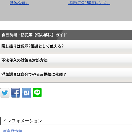
動体検知」
搭載/広角150度レンズ」
リ
画
自己防衛・防犯等【悩み解決】ガイド
隠し撮りは犯罪?証拠として使える?
不法侵入の対策＆対処方法
浮気調査は自分でやるor探偵に依頼？
インフォメーション
新商品情報