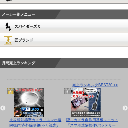
メーカー別メニュー
スパイダーズＸ
匠ブランド
月間売上ランキング
売上ランキングBEST30 >>
/レ
火災報知器型カメラ「スマホ遠
隠しカメラ自作用基板ユニット
隠
B対
隔操作/赤外線暗視(不可視光)/
「スマホ遠隔操作/バッテリー
「