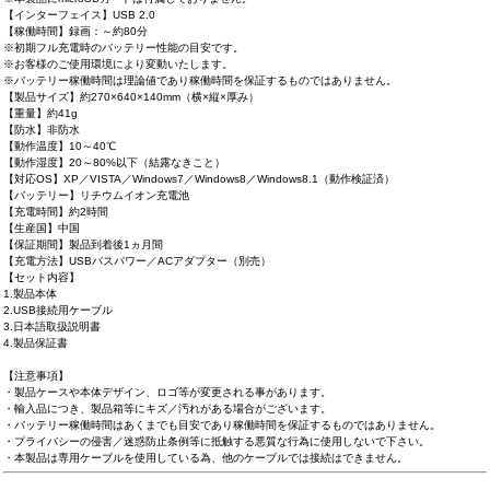
【インターフェイス】USB 2.0
【稼働時間】録画：～約80分
※初期フル充電時のバッテリー性能の目安です。
※お客様のご使用環境により変動いたします。
※バッテリー稼働時間は理論値であり稼働時間を保証するものではありません。
【製品サイズ】約270×640×140mm（横×縦×厚み）
【重量】約41g
【防水】非防水
【動作温度】10～40℃
【動作湿度】20～80%以下（結露なきこと）
【対応OS】XP／VISTA／Windows7／Windows8／Windows8.1（動作検証済）
【バッテリー】リチウムイオン充電池
【充電時間】約2時間
【生産国】中国
【保証期間】製品到着後1ヵ月間
【充電方法】USBバスパワー／ACアダプター（別売）
【セット内容】
1.製品本体
2.USB接続用ケーブル
3.日本語取扱説明書
4.製品保証書
【注意事項】
・製品ケースや本体デザイン、ロゴ等が変更される事があります。
・輸入品につき、製品箱等にキズ／汚れがある場合がございます。
・バッテリー稼働時間はあくまでも目安であり稼働時間を保証するものではありません。
・プライバシーの侵害／迷惑防止条例等に抵触する悪質な行為に使用しないで下さい。
・本製品は専用ケーブルを使用している為、他のケーブルでは接続はできません。