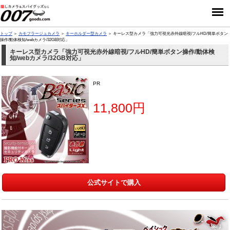
トップ
カモフラージュカメラ
キーホルダー型カメラ
キーレス型カメラ「強力可視光赤外線暗視/フルHD/簡単ボタン
操作/動体検知/webカメラ/32GB対応」
キーレス型カメラ「強力可視光赤外線暗視/フルHD/簡単ボタン操作/動体検
知/webカメラ/32GB対応」
PR
11,800円
公式サイトで購入