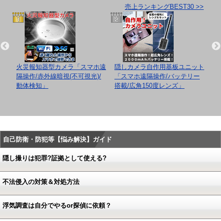
売上ランキングBEST30 >>
/レ
火災報知器型カメラ「スマホ遠
隠しカメラ自作用基板ユニット
隠
B対
隔操作/赤外線暗視(不可視光)/
「スマホ遠隔操作/バッテリー
「
動体検知」
搭載/広角150度レンズ」
リ
画
自己防衛・防犯等【悩み解決】ガイド
隠し撮りは犯罪?証拠として使える?
不法侵入の対策＆対処方法
浮気調査は自分でやるor探偵に依頼？