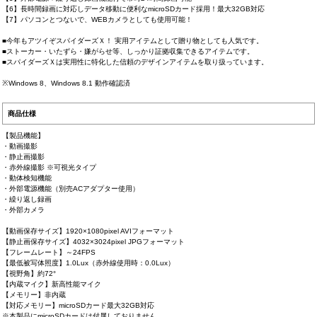
【6】長時間録画に対応しデータ移動に便利なmicroSDカード採用！最大32GB対応
【7】パソコンとつないで、WEBカメラとしても使用可能！
■今年もアツイぞスパイダーズＸ！ 実用アイテムとして贈り物としても人気です。
■ストーカー・いたずら・嫌がらせ等、しっかり証拠収集できるアイテムです。
■スパイダーズＸは実用性に特化した信頼のデザインアイテムを取り扱っています。
※Windows 8、Windows 8.1 動作確認済
商品仕様
【製品機能】
・動画撮影
・静止画撮影
・赤外線撮影 ※可視光タイプ
・動体検知機能
・外部電源機能（別売ACアダプター使用）
・繰り返し録画
・外部カメラ
【動画保存サイズ】1920×1080pixel AVIフォーマット
【静止画保存サイズ】4032×3024pixel JPGフォーマット
【フレームレート】～24FPS
【最低被写体照度】1.0Lux（赤外線使用時：0.0Lux）
【視野角】約72°
【内蔵マイク】新高性能マイク
【メモリー】非内蔵
【対応メモリー】microSDカード最大32GB対応
※本製品にmicroSDカードは付属しておりません。