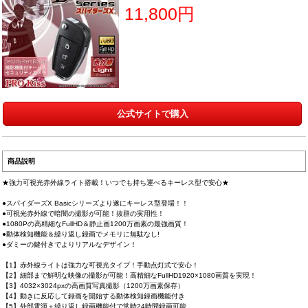
11,800円
公式サイトで購入
商品説明
★強力可視光赤外線ライト搭載！いつでも持ち運べるキーレス型で安心★
●スパイダーズX Basicシリーズより遂にキーレス型登場！！
●可視光赤外線で暗闇の撮影が可能！抜群の実用性！
●1080Pの高精細なFullHD＆静止画1200万画素の最強画質！
●動体検知機能＆繰り返し録画でメモリに無駄なし!
●ダミーの鍵付きでよりリアルなデザイン！
【1】赤外線ライトは強力な可視光タイプ！手動点灯式で安心！
【2】細部まで鮮明な映像の撮影が可能！高精細なFullHD1920×1080画質を実現！
【3】4032×3024pxの高画質写真撮影（1200万画素保存）
【4】動きに反応して録画を開始する動体検知録画機能付き
【5】外部電源＋繰り返し録画機能付で常時24時間録画可能